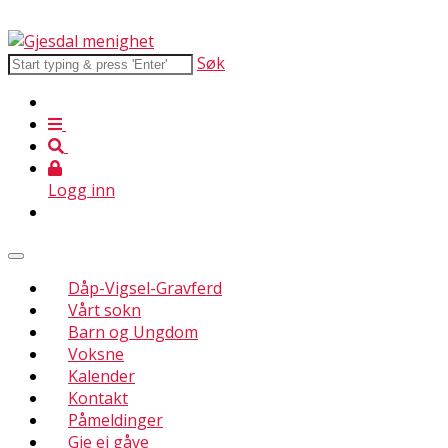
Søk
Logg inn
Dåp-Vigsel-Gravferd
Vårt sokn
Barn og Ungdom
Voksne
Kalender
Kontakt
Påmeldinger
Gje ei gåve