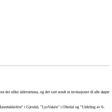
t dei ulike alderstrinna, og det vart sendt ut invitasjoner til alle døpte
es "Hausttakkefest" i Gjesdal, "LysVaken" i Oltedal og "Utdeling av 6-