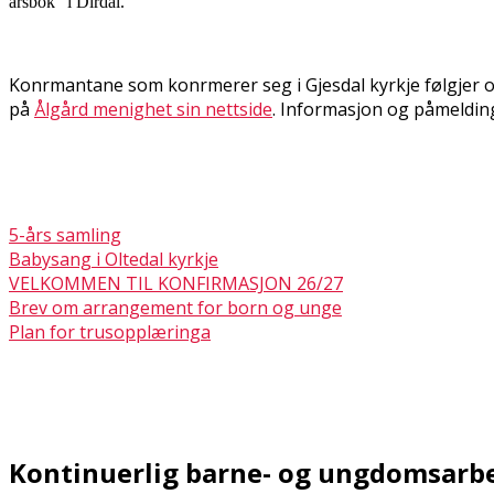
årsbok" i Dirdal.
Konfirmantane som konfirmerer seg i Gjesdal kyrkje følgjer 
på
Ålgård menighet sin nettside
. Informasjon og påmelding 
5-års samling
Babysang i Oltedal kyrkje
VELKOMMEN TIL KONFIRMASJON 26/27
Brev om arrangement for born og unge
Plan for trusopplæringa
Kontinuerlig barne- og ungdomsarb