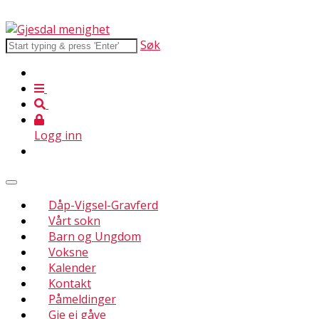
Søk
Logg inn
Dåp-Vigsel-Gravferd
Vårt sokn
Barn og Ungdom
Voksne
Kalender
Kontakt
Påmeldinger
Gje ei gåve