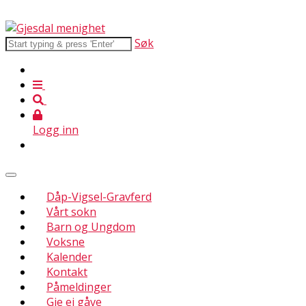
Søk
Logg inn
Dåp-Vigsel-Gravferd
Vårt sokn
Barn og Ungdom
Voksne
Kalender
Kontakt
Påmeldinger
Gje ei gåve