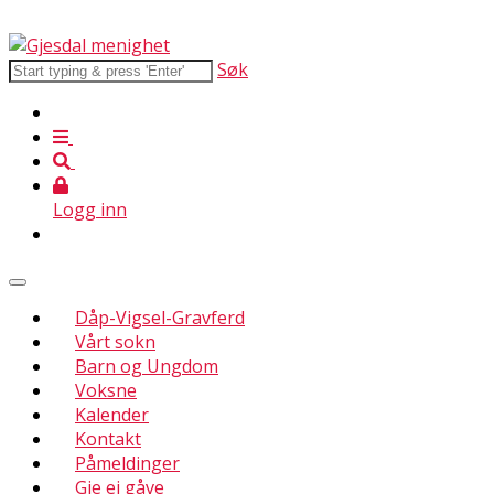
Søk
Logg inn
Dåp-Vigsel-Gravferd
Vårt sokn
Barn og Ungdom
Voksne
Kalender
Kontakt
Påmeldinger
Gje ei gåve