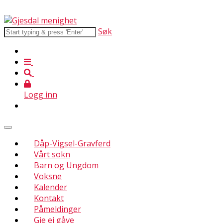
Søk
Logg inn
Dåp-Vigsel-Gravferd
Vårt sokn
Barn og Ungdom
Voksne
Kalender
Kontakt
Påmeldinger
Gje ei gåve