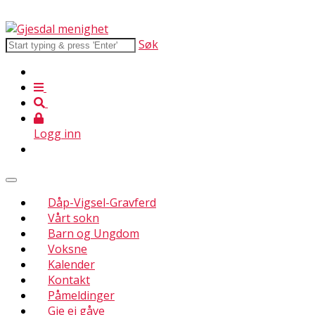
Søk
Logg inn
Dåp-Vigsel-Gravferd
Vårt sokn
Barn og Ungdom
Voksne
Kalender
Kontakt
Påmeldinger
Gje ei gåve