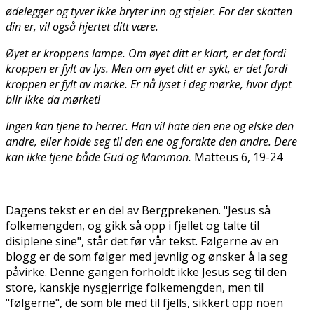
ødelegger og tyver ikke bryter inn og stjeler. For der skatten
din er, vil også hjertet ditt være.
Øyet er kroppens lampe. Om øyet ditt er klart, er det fordi
kroppen er fylt av lys. Men om øyet ditt er sykt, er det fordi
kroppen er fylt av mørke. Er nå lyset i deg mørke, hvor dypt
blir ikke da mørket!
Ingen kan tjene to herrer. Han vil hate den ene og elske den
andre, eller holde seg til den ene og forakte den andre. Dere
kan ikke tjene både Gud og Mammon.
Matteus 6, 19-24
Dagens tekst er en del av Bergprekenen. "Jesus så
folkemengden, og gikk så opp i fjellet og talte til
disiplene sine", står det før vår tekst. Følgerne av en
blogg er de som følger med jevnlig og ønsker å la seg
påvirke. Denne gangen forholdt ikke Jesus seg til den
store, kanskje nysgjerrige folkemengden, men til
"følgerne", de som ble med til fjells, sikkert opp noen