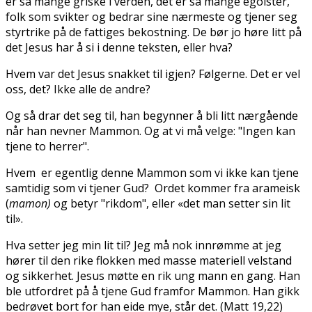
er så mange griske i verden, det er så mange egoister,
folk som svikter og bedrar sine nærmeste og tjener seg
styrtrike på de fattiges bekostning. De bør jo høre litt på
det Jesus har å si i denne teksten, eller hva?
Hvem var det Jesus snakket til igjen? Følgerne. Det er vel
oss, det? Ikke alle de andre?
Og så drar det seg til, han begynner å bli litt nærgående
når han nevner Mammon. Og at vi må velge: "Ingen kan
tjene to herrer".
Hvem er egentlig denne Mammon som vi ikke kan tjene
samtidig som vi tjener Gud? Ordet kommer fra arameisk
(
mamon)
og betyr "rikdom", eller
«det man setter sin lit
til».
Hva setter jeg min lit til? Jeg må nok innrømme at jeg
hører til den rike flokken med masse materiell velstand
og sikkerhet. Jesus møtte en rik ung mann en gang. Han
ble utfordret på å tjene Gud framfor Mammon. Han gikk
bedrøvet bort for han eide mye, står det. (Matt 19,22)