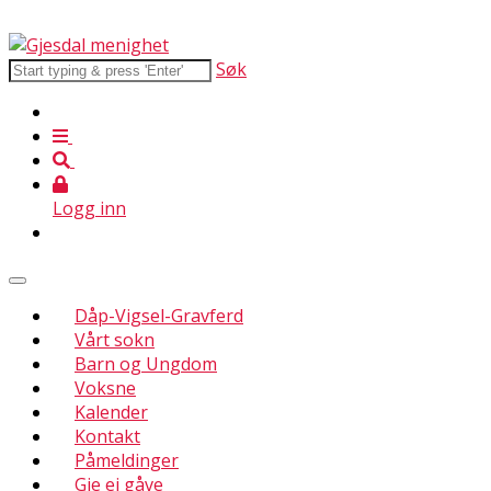
Søk
Logg inn
Dåp-Vigsel-Gravferd
Vårt sokn
Barn og Ungdom
Voksne
Kalender
Kontakt
Påmeldinger
Gje ei gåve