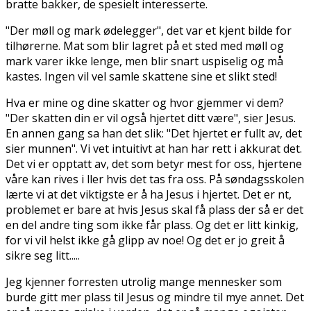
bratte bakker, de spesielt interesserte.
"Der møll og mark ødelegger", det var et kjent bilde for
tilhørerne. Mat som blir lagret på et sted med møll og
mark varer ikke lenge, men blir snart uspiselig og må
kastes. Ingen vil vel samle skattene sine et slikt sted!
Hva er mine og dine skatter og hvor gjemmer vi dem?
"Der skatten din er vil også hjertet ditt være", sier Jesus.
En annen gang sa han det slik: "Det hjertet er fullt av, det
sier munnen". Vi vet intuitivt at han har rett i akkurat det.
Det vi er opptatt av, det som betyr mest for oss, hjertene
våre kan rives i filler hvis det tas fra oss. På søndagsskolen
lærte vi at det viktigste er å ha Jesus i hjertet. Det er fint,
problemet er bare at hvis Jesus skal få plass der så er det
en del andre ting som ikke får plass. Og det er litt kinkig,
for vi vil helst ikke gå glipp av noe! Og det er jo greit å
sikre seg litt.....
Jeg kjenner forresten utrolig mange mennesker som
burde gitt mer plass til Jesus og mindre til mye annet. Det