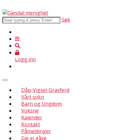
Søk
Logg inn
Dåp-Vigsel-Gravferd
Vårt sokn
Barn og Ungdom
Voksne
Kalender
Kontakt
Påmeldinger
Gje ei gåve