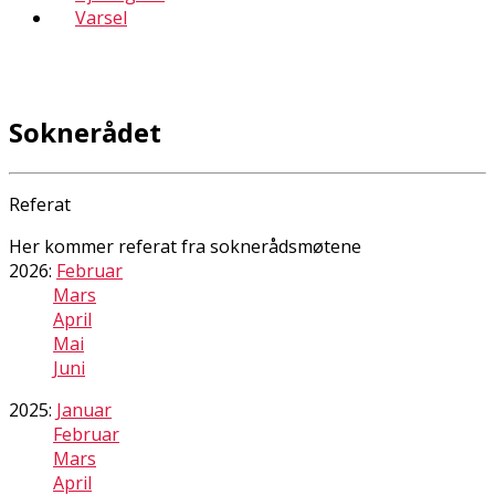
Varsel
Soknerådet
Referat
Her kommer referat fra soknerådsmøtene
2026:
Februar
Mars
April
Mai
Juni
2025:
Januar
Februar
Mars
April